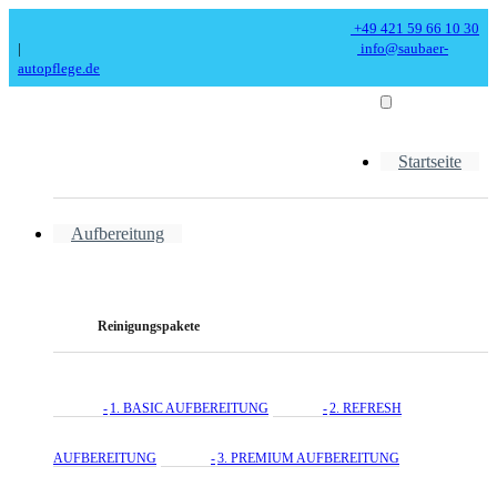
+49 421 59 66 10 30
|
info@saubaer-
autopflege.de
Startseite
Aufbereitung
Reinigungspakete
1. BASIC AUFBEREITUNG
2. REFRESH
AUFBEREITUNG
3. PREMIUM AUFBEREITUNG